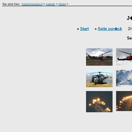
Sie sind hier:
hubschrauber.li
>
galerie
>
distel
>
J
»
Start
»
Seite zur�ck
2/4 
Se