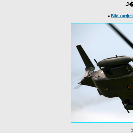
J�
»
Bild zur�c
(