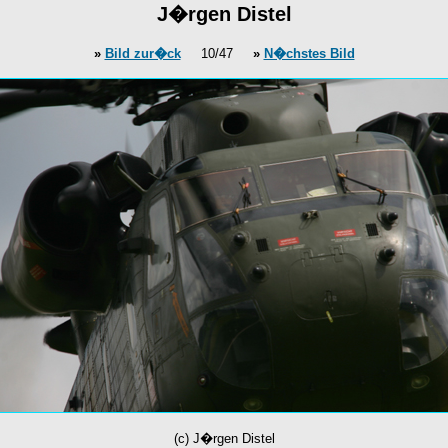
J�rgen Distel
»
Bild zur�ck
10/47
»
N�chstes Bild
(c) J�rgen Distel