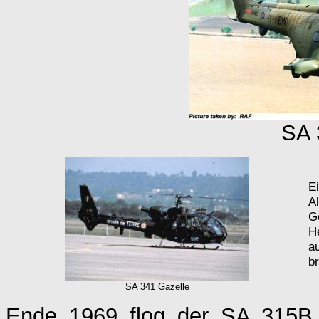
SA 
E
Al
G
H
a
b
SA 341 Gazelle
Ende 1969 flog der SA 315B