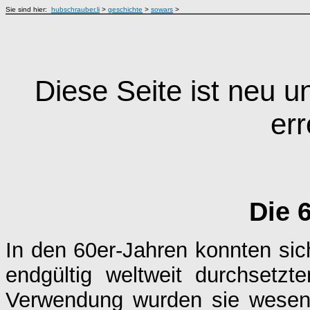
Sie sind hier:
hubschrauber.li
>
geschichte
>
sowars
>
Diese Seite ist neu u
err
Die 
In den 60er-Jahren konnten si
endgültig weltweit durchsetzt
Verwendung wurden sie wesentl