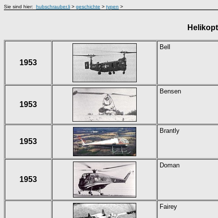
Sie sind hier:
hubschrauber.li
>
geschichte
>
typen
>
Helikopt
Bell
1953
Bensen
1953
Brantly
1953
Doman
1953
Fairey